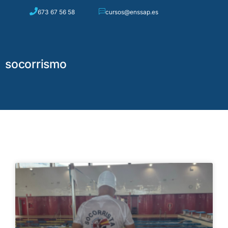
673 67 56 58
cursos@enssap.es
0
socorrismo