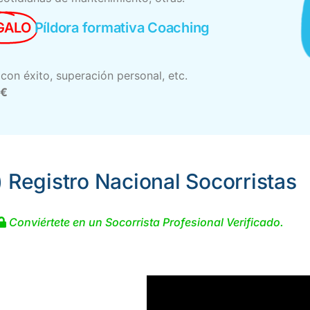
GALO
Píldora formativa Coaching
con éxito, superación personal, etc.
0€
) Registro Nacional Socorristas
Conviértete en un Socorrista Profesional Verificado.