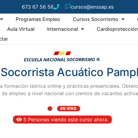
673 67 56 58
cursos@enssap.es
Programas Empleo
Cursos Socorrismo
Aula Virtual
Internacional
Cardioprotecció
ctar
 Socorrista Acuático Pamp
ormación teórica online y prácticas presenciales. Obtendrá
de empleo a nivel nacional con cientos de vacantes activas
5 Personas viendo este curso ahora.