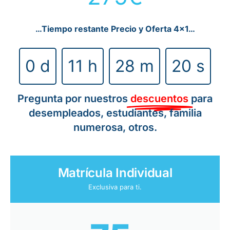
…Tiempo restante Precio y Oferta 4×1…
0
d
11
h
28
m
19
s
Pregunta por nuestros
descuentos
para
desempleados, estudiantes, familia
numerosa, otros.
Matrícula Individual
Exclusiva para ti.