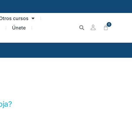
Otros cursos
0
n
Únete
oja?