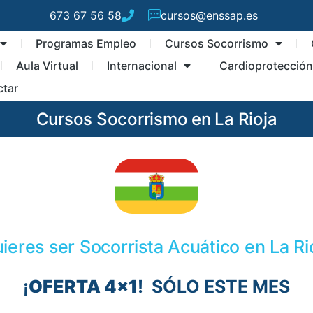
673 67 56 58
cursos@enssap.es
Programas Empleo
Cursos Socorrismo
Aula Virtual
Internacional
Cardioprotecció
ctar
Cursos Socorrismo en La Rioja
ieres ser Socorrista Acuático en La Ri
¡
OFERTA 4×1
! SÓLO ESTE MES