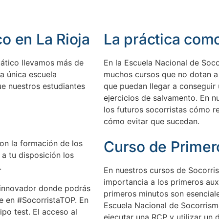
o en La Rioja
La práctica como
uático llevamos más de
En la Escuela Nacional de Soco
a única escuela
muchos cursos que no dotan a l
ue nuestros estudiantes
que puedan llegar a conseguir 
ejercicios de salvamento.
En nu
los futuros socorristas cómo r
cómo evitar que sucedan.
Curso de Primero
on la formación de los
a tu disposición los
.
En nuestros cursos de Socorr
importancia a los primeros aux
s innovador donde podrás
primeros minutos son esenciale
te en #SocorristaTOP. En
Escuela Nacional de Socorrism
po test. El acceso al
ejecutar una RCP y utilizar un 