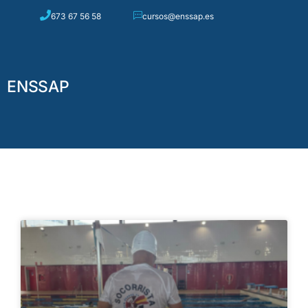
673 67 56 58
cursos@enssap.es
0
ENSSAP