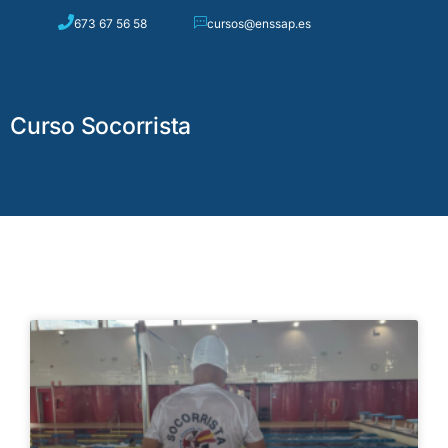
673 67 56 58
cursos@enssap.es
0
Curso Socorrista