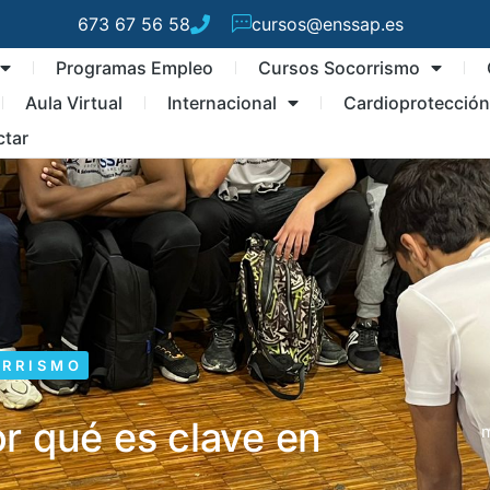
673 67 56 58
cursos@enssap.es
Programas Empleo
Cursos Socorrismo
Aula Virtual
Internacional
Cardioprotecció
ctar
ORRISMO
r qué es clave en
m