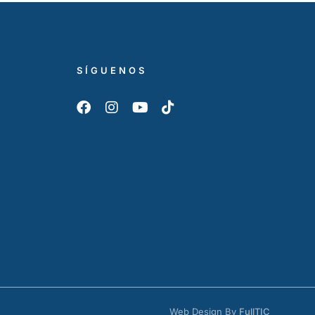
SÍGUENOS
Web Design By
FullTIC