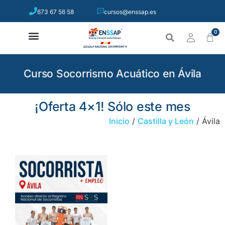
673 67 56 58
cursos@enssap.es
0
Curso Socorrismo Acuático en Ávila
¡Oferta 4×1! Sólo este mes
Inicio
/
Castilla y León
/ Ávila