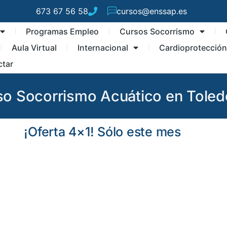
673 67 56 58
cursos@enssap.es
Programas Empleo
Cursos Socorrismo
Aula Virtual
Internacional
Cardioprotecció
ctar
so Socorrismo Acuático en Toled
¡Oferta 4×1! Sólo este mes