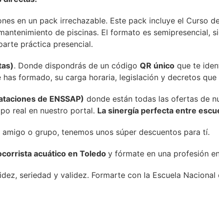
iones en un pack irrechazable. Este pack incluye el Curso d
antenimiento de piscinas. El formato es semipresencial, sie
parte práctica presencial.
tas)
. Donde dispondrás de un código
QR único
que te ident
te has formado, su carga horaria, legislación y decretos qu
trataciones de ENSSAP)
donde están todas las ofertas de n
po real en nuestro portal.
La sinergía perfecta entre esc
 amigo o grupo, tenemos unos súper descuentos para tí.
corrista acuático en Toledo
y fórmate en una profesión en
lidez, seriedad y validez. Formarte con la Escuela Naciona