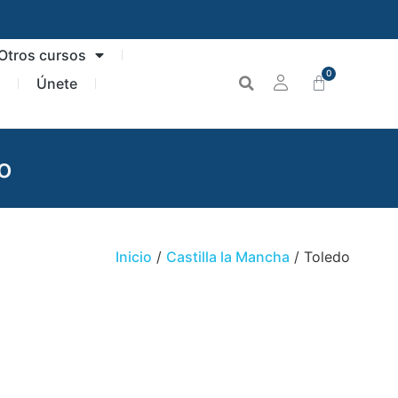
Otros cursos
0
n
Únete
o
Inicio
/
Castilla la Mancha
/ Toledo