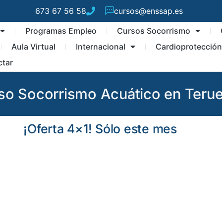
673 67 56 58
cursos@enssap.es
Programas Empleo
Cursos Socorrismo
Aula Virtual
Internacional
Cardioprotecció
ctar
so Socorrismo Acuático en Terue
¡Oferta 4×1! Sólo este mes