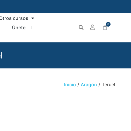
Otros cursos
0
n
Únete
l
Inicio
/
Aragón
/ Teruel