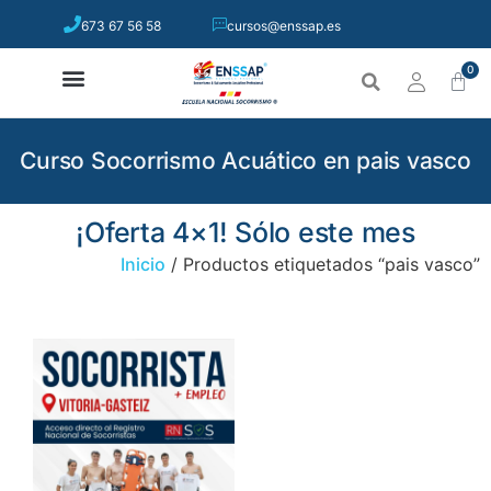
673 67 56 58
cursos@enssap.es
0
Curso Socorrismo Acuático en pais vasco
¡Oferta 4×1! Sólo este mes
Inicio
/ Productos etiquetados “pais vasco”