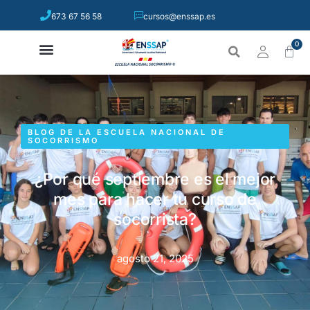
673 67 56 58
cursos@enssap.es
0
BLOG DE LA ESCUELA NACIONAL DE
SOCORRISMO
¿Por qué septiembre es el mejor
mes para hacer tu curso de
socorrista?
agosto 21, 2025