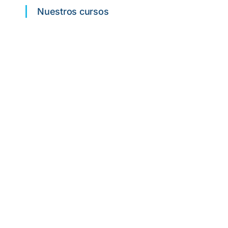
Nuestros cursos
Curso SIA
Fórmate como SOCORRISTA y
consigue el trabajo de tus sueños.
DEA PREMIUM
El curso DEA más COMPLETO.