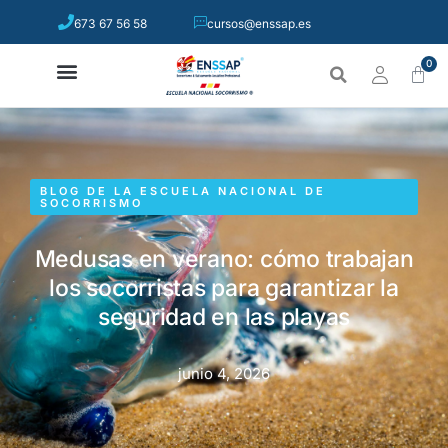
673 67 56 58
cursos@enssap.es
0
BLOG DE LA ESCUELA NACIONAL DE
SOCORRISMO
Medusas en verano: cómo trabajan
los socorristas para garantizar la
seguridad en las playas
junio 4, 2026