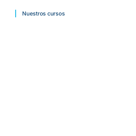
Nuestros cursos
Curso SIA
Fórmate como SOCORRISTA y
consigue el trabajo de tus sueños.
DEA PREMIUM
El curso DEA más COMPLETO.