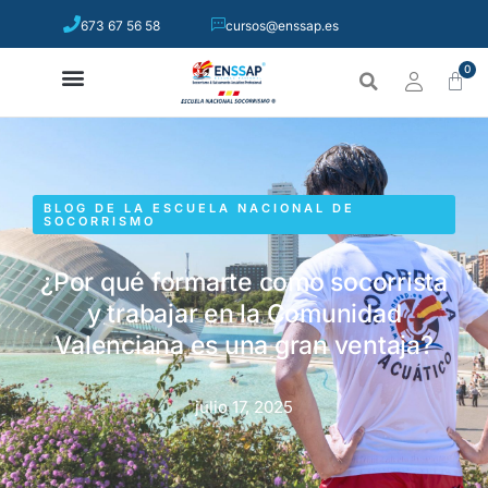
673 67 56 58
cursos@enssap.es
0
BLOG DE LA ESCUELA NACIONAL DE
SOCORRISMO
¿Por qué formarte como socorrista
y trabajar en la Comunidad
Valenciana es una gran ventaja?
julio 17, 2025