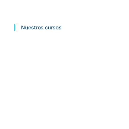
Nuestros cursos
Curso SIA
Fórmate como SOCORRISTA y
consigue el trabajo de tus sueños.