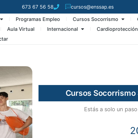
673 67 56 58
cursos@enssap.es
Programas Empleo
Cursos Socorrismo
Aula Virtual
Internacional
Cardioprotecció
ctar
Cursos Socorrismo
Estás a solo un pa
2