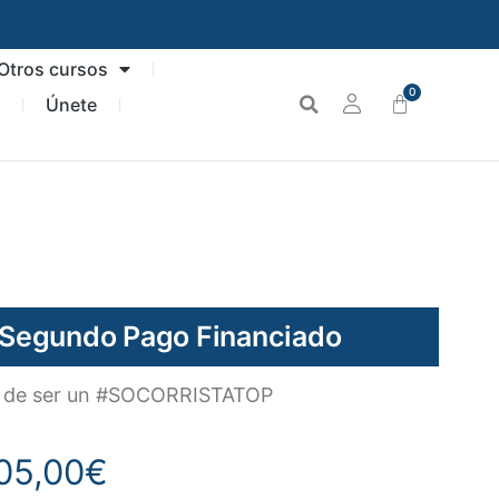
Otros cursos
0
n
Únete
 Segundo Pago Financiado
so de ser un #SOCORRISTATOP
05,00
€