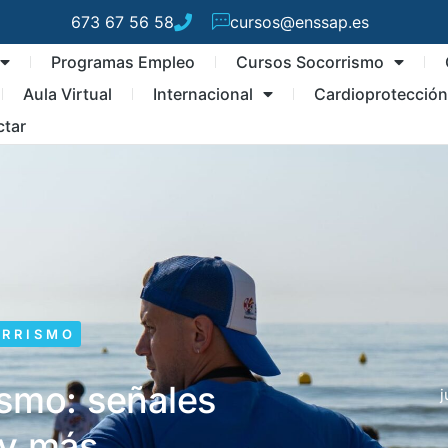
673 67 56 58
cursos@enssap.es
Programas Empleo
Cursos Socorrismo
Aula Virtual
Internacional
Cardioprotecció
ctar
ORRISMO
ismo: señales
j
 y más