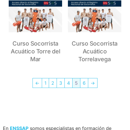
Curso Socorrista
Curso Socorrista
Acuático Torre del
Acuático
Mar
Torrelavega
←
1
2
3
4
5
6
→
En
ENSSAP
somos especialistas en formación de