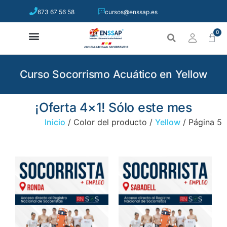
673 67 56 58
cursos@enssap.es
0
Curso Socorrismo Acuático en Yellow
¡Oferta 4×1! Sólo este mes
Inicio
/ Color del producto /
Yellow
/ Página 5